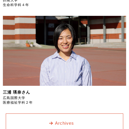
摂南大学
生命科学科４年
三浦 瑛奈さん
広島国際大学
医療福祉学科２年
Archives