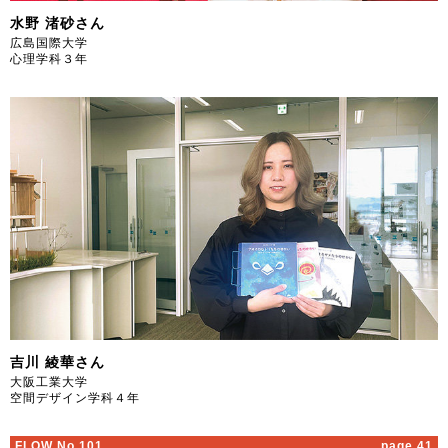
水野 渚砂さん
広島国際大学
心理学科３年
吉川 綾華さん
大阪工業大学
空間デザイン学科４年
FLOW No.101
page 41