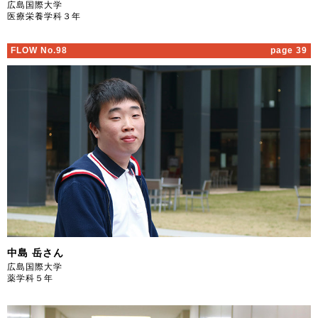
広島国際大学
医療栄養学科３年
FLOW No.98
page 39
中島 岳さん
広島国際大学
薬学科５年