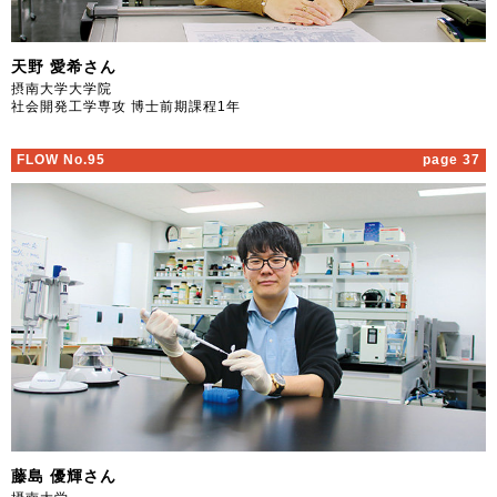
天野 愛希さん
摂南大学大学院
社会開発工学専攻 博士前期課程1年
FLOW No.95
page 37
藤島 優輝さん