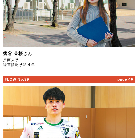
幾谷 茉桜さん
摂南大学
経営情報学科４年
FLOW No.99
page 40