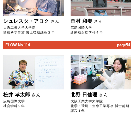
シュレスタ・アロク
岡村 和奏
さん
さん
大阪工業大学大学院
広島国際大学
情報科学専攻 博士後期課程２年
診療放射線学科４年
FLOW No.114
page54
松井 孝太郎
北野 日佳理
さん
さん
広島国際大学
大阪工業大学大学院
社会学科２年
化学・環境・生命工学専攻 博士前期
課程１年