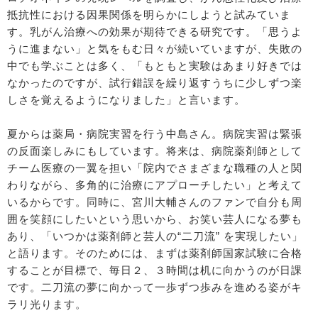
抵抗性における因果関係を明らかにしようと試みていま
す。乳がん治療への効果が期待できる研究です。「思うよ
うに進まない」と気をもむ日々が続いていますが、失敗の
中でも学ぶことは多く、「もともと実験はあまり好きでは
なかったのですが、試行錯誤を繰り返すうちに少しずつ楽
しさを覚えるようになりました」と言います。
夏からは薬局・病院実習を行う中島さん。病院実習は緊張
の反面楽しみにもしています。将来は、病院薬剤師として
チーム医療の一翼を担い「院内でさまざまな職種の人と関
わりながら、多角的に治療にアプローチしたい」と考えて
いるからです。同時に、宮川大輔さんのファンで自分も周
囲を笑顔にしたいという思いから、お笑い芸人になる夢も
あり、「いつかは薬剤師と芸人の“二刀流” を実現したい」
と語ります。そのためには、まずは薬剤師国家試験に合格
することが目標で、毎日２、３時間は机に向かうのが日課
です。二刀流の夢に向かって一歩ずつ歩みを進める姿がキ
ラリ光ります。