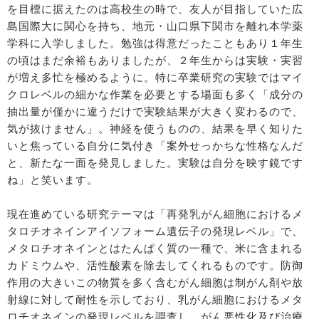
を目標に据えたのは高校生の時で、友人が目指していた広
島国際大に関心を持ち、地元・山口県下関市を離れ本学薬
学科に入学しました。勉強は得意だったこともあり１年生
の頃はまだ余裕もありましたが、２年生からは実験・実習
が増え多忙を極めるように。特に卒業研究の実験ではマイ
クロレベルの細かな作業を必要とする場面も多く「成分の
抽出量が僅かに違うだけで実験結果が大きく変わるので、
気が抜けません」。神経を使うものの、結果を早く知りた
いと焦っている自分に気付き「案外せっかちな性格なんだ
と、新たな一面を発見しました。実験は自分を映す鏡です
ね」と笑います。
現在進めている研究テーマは「再発乳がん細胞におけるメ
タロチオネインアイソフォーム遺伝子の発現レベル」で、
メタロチオネインとはたんぱく質の一種で、米に含まれる
カドミウムや、活性酸素を除去してくれるものです。防御
作用の大きいこの物質を多く含むがん細胞は制がん剤や放
射線に対して耐性を示しており、乳がん細胞におけるメタ
ロチオネインの発現レベルを調査し、がん悪性化及び治療