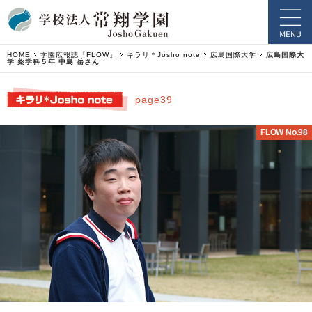
HOME
学園広報誌「FLOW」
キラリ＊Josho note
広島国際大学
広島国際大
学 薬学科５年 中島 岳さん
page39
FLOW No.98