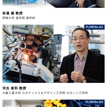
奈邉 健 教授
摂南大学 薬学部 薬学科
FLOW No.111
河合 俊和 教授
大阪工業大学 ロボティクス＆デザイン工学部 ロボット工学科
FLOW No.110