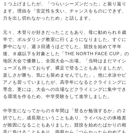
１つ上げましたが、「つらいシーズンだった」と振り返り
ます。理由を「安定性を失い、チャンスをものにできず、
力を出し切れなかったため」と話します。
元々、木登りが好きだったこともあり、母に勧められ６歳
半で、ボルダリング教室に行くようになりました。すぐに
夢中になり、週３回通うほどでした。競技を始めて半年
後、８歳以下を対象とした「THE NORTH FACE CUP」の
地区大会で優勝し、全国大会へ出場。「当時はまだマイシ
ューズも持っておらず、裸足で登ることもありましたが、
楽しさが勝ち、気にも留めませんでした」。他に水泳やピ
アノも習っていましたが、高学年になるとクライミングに
専念。更には、大会への出場などクライミングに集中でき
る環境を作るため、中学受験をして進学しました。
中学生になってからの６年間は「登るか勉強するか」の２
択でした。成長期ということもあり、ライバルとの体格差
が敗因になることもありました。競技を始めたばかりの相
手に負けることもあり、両親から「つらかったらやめても