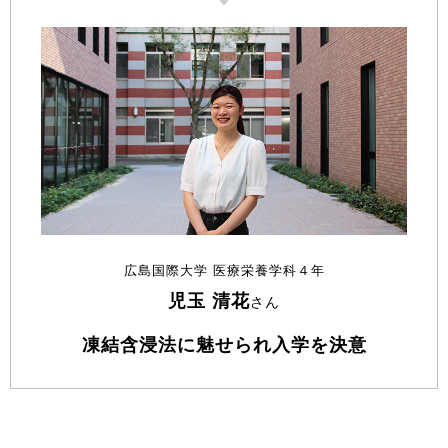
広島国際大学 医療栄養学科４年
児玉 清花
さん
凍結含浸法に魅せられ入学を決意