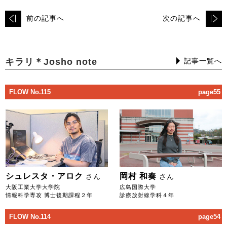
前の記事へ
次の記事へ
キラリ＊Josho note
記事一覧へ
FLOW No.115
page55
シュレスタ・アロク
岡村 和奏
さん
さん
大阪工業大学大学院
広島国際大学
情報科学専攻 博士後期課程２年
診療放射線学科４年
FLOW No.114
page54