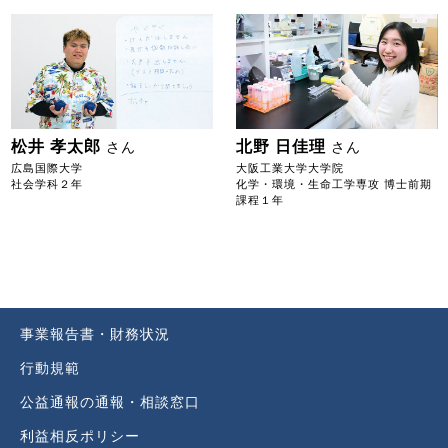
松井 孝太郎
北野 日佳理
さん
さん
広島国際大学
大阪工業大学大学院
社会学科２年
化学・環境・生命工学専攻 博士前期
課程１年
事業報告書・財務状況
行動規範
公益通報の通報・相談窓口
利益相反ポリシー