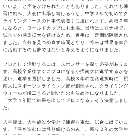
いいよ」と声をかけられたこともありました。それでも練
習に励み、大会に出場し続けるうち、中学２年で初めてク
ライミングユースの日本代表選手に選ばれます。高校２年
になると、ワールドカップにも出場。当時はコロナ禍で、
試合での感染拡大を避けるため、選手は一定期間隔離され
ました。自分を見つめ直す時間となり、将来は世界を舞台
に活動するのも夢ではないと考えるようになりました。
プロとして活動するには、スポンサーを探す必要がありま
す。高校卒業後すぐにプロになるか摂南大に進学するかを
迷い、進学を選択しました。高校３年の進路選択時に、摂
南大にスポーツクライミング部が創部され、クライミング
ウォールが竣工すると聞いたのも決め手になりました。
「大学４年間で結果を出してプロになる」そう決意しまし
た。
入学後は、大学施設や学外で練習を重ね、試合に出ていま
す。「勝ち進むには登り続けるのみ」。残り２年の大学生