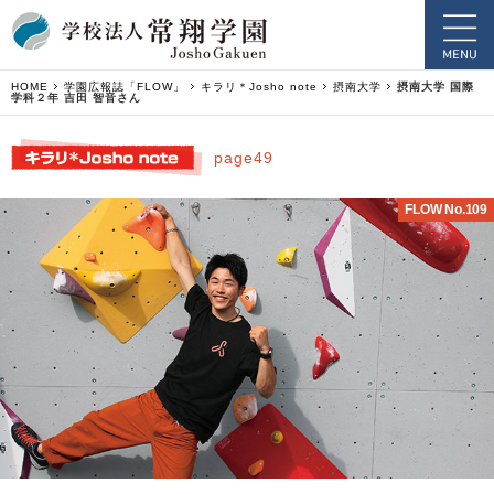
HOME
学園広報誌「FLOW」
キラリ＊Josho note
摂南大学
摂南大学 国際
学科２年 吉田 智音さん
page49
FLOW No.109