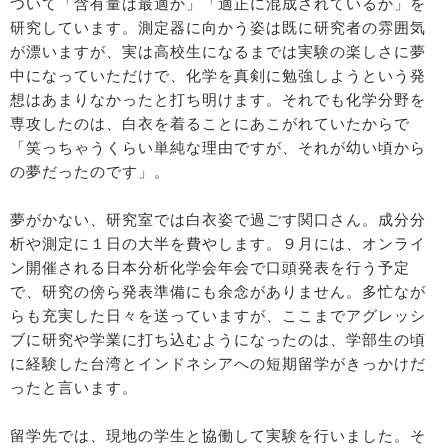
ついて「含有量は最適か」「適正に混成されているか」を
研究しています。測定器に向かう姿は既に研究者の雰囲気
が漂いますが、実は高校生になるまでは実験の楽しさに夢
中になっていただけで、化学を真剣に勉強しようという発
想はあまりなかったと打ち明けます。それでも化学分野を
専攻したのは、白衣を着ることにあこがれていたからで
「笑っちゃうくらい単純な理由ですが、それが幼い頃から
の夢だったのです」。
夢がかない、研究室では白衣姿で過ごす関口さん。成分分
析や測定に１日の大半を費やします。９月には、オンライ
ン開催される日本分析化学会年会で口頭発表を行う予定
で、研究の傍ら発表準備にも余念がありません。多忙なが
らも充実した日々を送っていますが、ここまでアグレッシ
ブに研究や学業に打ち込むようになったのは、学部生の頃
に経験した台湾とインドネシアへの短期留学がきっかけだ
ったと言います。
留学先では、現地の学生と協働して実験を行いました。そ