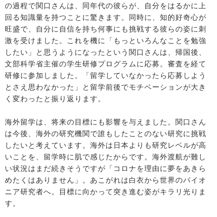
の過程で関口さんは、同年代の彼らが、自分をはるかに上
回る知識量を持つことに驚きます。同時に、知的好奇心が
旺盛で、自分に自信を持ち何事にも挑戦する彼らの姿に刺
激を受けました。これを機に「もっといろんなことを勉強
したい」と思うようになったという関口さんは、帰国後、
文部科学省主催の学生研修プログラムに応募。審査を経て
研修に参加しました。「留学していなかったら応募しよう
とさえ思わなかった」と留学前後でモチベーションが大き
く変わったと振り返ります。
海外留学は、将来の目標にも影響を与えました。関口さん
は今後、海外の研究機関で誰もしたことのない研究に挑戦
したいと考えています。海外は日本よりも研究レベルが高
いことを、留学時に肌で感じたからです。海外渡航が難し
い状況はまだ続きそうですが「コロナを理由に夢をあきら
めたくはありません」。あこがれは白衣から世界のパイオ
ニア研究者へ。目標に向かって突き進む姿がキラリ光りま
す。