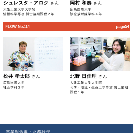
シュレスタ・アロク
岡村 和奏
さん
さん
大阪工業大学大学院
広島国際大学
情報科学専攻 博士後期課程２年
診療放射線学科４年
FLOW No.114
page54
松井 孝太郎
北野 日佳理
さん
さん
広島国際大学
大阪工業大学大学院
社会学科２年
化学・環境・生命工学専攻 博士前期
課程１年
事業報告書・財務状況