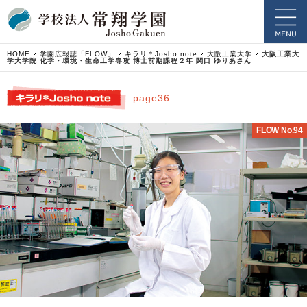
HOME
学園広報誌「FLOW」
キラリ＊Josho note
大阪工業大学
大阪工業大
学大学院 化学・環境・生命工学専攻 博士前期課程２年 関口 ゆりあさん
page36
FLOW No.94