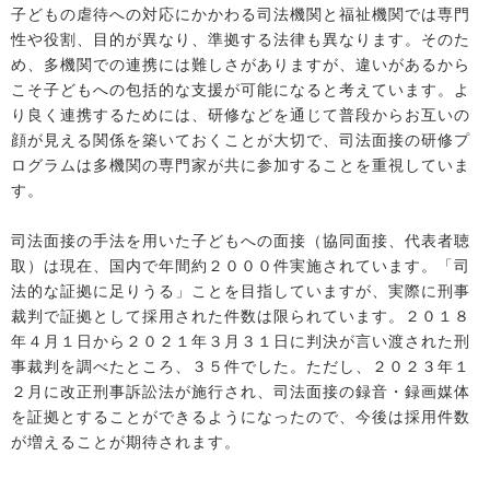
子どもの虐待への対応にかかわる司法機関と福祉機関では専門
性や役割、目的が異なり、準拠する法律も異なります。そのた
め、多機関での連携には難しさがありますが、違いがあるから
こそ子どもへの包括的な支援が可能になると考えています。よ
り良く連携するためには、研修などを通じて普段からお互いの
顔が見える関係を築いておくことが大切で、司法面接の研修プ
ログラムは多機関の専門家が共に参加することを重視していま
す。
司法面接の手法を用いた子どもへの面接（協同面接、代表者聴
取）は現在、国内で年間約２０００件実施されています。「司
法的な証拠に足りうる」ことを目指していますが、実際に刑事
裁判で証拠として採用された件数は限られています。２０１８
年４月１日から２０２１年３月３１日に判決が言い渡された刑
事裁判を調べたところ、３５件でした。ただし、２０２３年１
２月に改正刑事訴訟法が施行され、司法面接の録音・録画媒体
を証拠とすることができるようになったので、今後は採用件数
が増えることが期待されます。