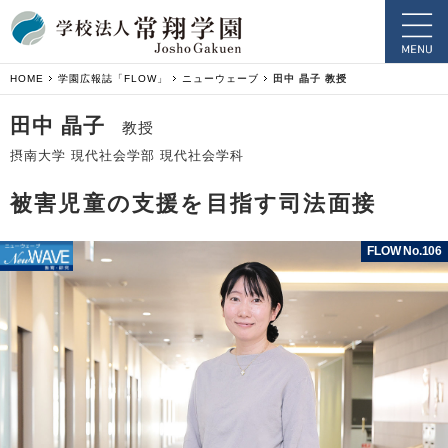
HOME
学園広報誌「FLOW」
ニューウェーブ
田中 晶子 教授
田中 晶子
教授
摂南大学 現代社会学部 現代社会学科
被害児童の支援を目指す司法面接
FLOW No.106