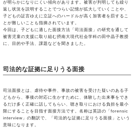
が明らかになりにくい傾向があります。被害が判明しても繰り
返し状況を説明することでつらい記憶が拡大していくことや、
子どもの証言ゆえに立証へのハードルが高く加害者を罰するこ
とが難しいことも指摘されています。
今回は、子どもに適した面接方法「司法面接」の研究を通して
被害児童の支援に取り組む摂南大現代社会学科の田中晶子教授
に、目的や手法、課題などを聞きました。
司法的な証拠に足りうる面接
司法面接とは、虐待や事件、事故の被害を受けた疑いのある子
どもから、事後の対応に生かすために、体験した出来事をでき
るだけ多く正確に話してもらい、聴き取りにおける負担を最小
限にすることを目指す面接方法です。名称は英語の「forensic
interview」の翻訳で、「司法的な証拠に足りうる面接」という
意味になります。