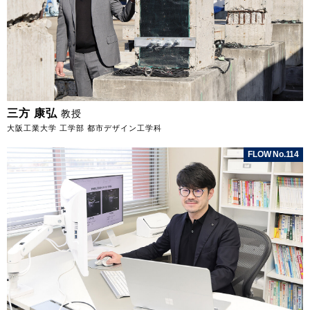
三方 康弘
教授
大阪工業大学 工学部 都市デザイン工学科
FLOW No.114