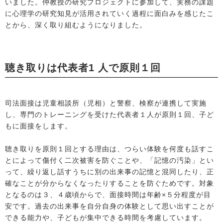
いました。仲教授の研究プロジェクトに参加して、実務の課題
に心理学の研究知見が活用されていく過程に面白みを感じたこ
とから、深く取り組むようになりました。
聴き取りは代表者1 人で原則１回
司法面接は児童相談所（児相）と警察、検察が連携して実施
し、専門のトレーニングを受けた代表者１人が原則１回、子ど
もに面接をします。
聴き取りを原則１回とする理由は、つらい体験を何度も話すこ
とによって傷付く二次被害を防ぐことや、「記憶の汚染」とい
って、繰り返し話すうちに別の出来事の記憶と混同したり、正
確なことが分からなくなったりすることを防ぐためです。対象
となるのは３、４歳頃からで、面接時間は年齢×５分程度が目
安です。過去の出来事を自分自身の体験として思い出すことが
できる能力や、子どもが集中できる時間を考慮しています。