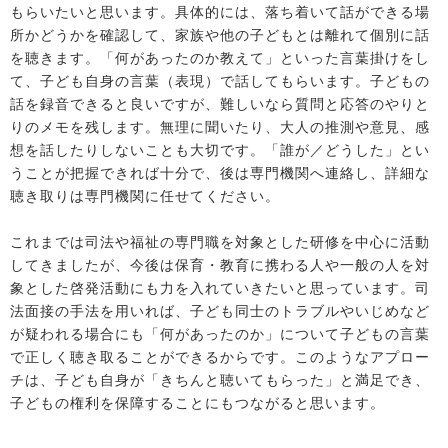
もらいたいと思います。具体的には、落ち着いて話ができる場
所かどうかを確認して、家族や他の子どもとは離れて個別に話
を聴きます。「何があったのか教えて」といった言葉掛けをし
て、子ども自身の言葉（表現）で話してもらいます。子どもの
話を録音できると良いですが、難しいなら質問と応答のやりと
りのメモを残します。無理に聞いたり、大人の推測や意見、感
想を話したりしないことも大切です。「誰が／どうした」とい
うことが把握できれば十分で、後は専門機関へ連絡し、詳細な
聴き取りは専門機関に任せてください。
これまでは司法や福祉の専門職を対象とした研修を中心に活動
してきましたが、今後は保育・教育に携わる人や一般の人を対
象とした啓発活動にも力を入れていきたいと思っています。司
法面接の手法を用いれば、子ども同士のトラブルやいじめなど
が疑われる場合にも「何があったのか」について子どもの言葉
で正しく聴き取ることができるからです。このようなアプロー
チは、子ども自身が「きちんと聴いてもらった」と満足でき、
子どもの権利を保障することにもつながると思います。