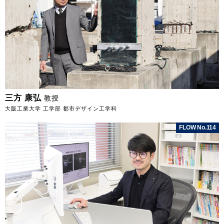
三方 康弘
教授
大阪工業大学 工学部 都市デザイン工学科
FLOW No.114