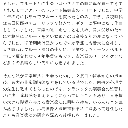
ました。フルートとの出会いは小学２年の時に母が買ってきて
くれたモーツアルトのフルート協奏曲のレコードでした。中学
１年の時にお年玉でフルートを買ったものの、中学、高校時代
は吉田拓郎やチューリップが好きで、ギターに夢中になり作曲
もしていました。音楽の道に進むことを決め、音大受験のため
に本格的にフルートを習い始めたのは高校３年の夏になってか
らでした。準備期間は短かったですが幸運にも音大に合格し、
大学時代はフルート漬けの生活に。卒業後はウィーンとベルギ
ーに２度合わせて４年半留学もでき、古楽器のＢ・クイケンな
ど多くの素晴らしい先生にも恵まれました。
そんな私が音楽療法に出会ったのは、２度目の留学からの帰国
後、音大の非常勤講師などをしている時でした。同僚の心理学
の先生に教えてもらったのです。クラシックの演奏会の堅苦し
さに少し違和感を覚えるようになっていたこともあり、人を救
い大きな影響を与える音楽療法に興味を持ち、いろんな本を読
みあさりました。広島国際大医療福祉学科に縁あって赴任した
ことも音楽療法の研究を深める後押しをしました。