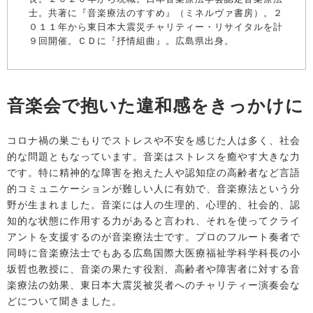
士。共著に『音楽療法のすすめ』（ミネルヴァ書房）。２
０１１年から東日本大震災チャリティー・リサイタルを計
９回開催。ＣＤに『抒情組曲』。広島県出身。
音楽会で抱いた違和感をきっかけに
コロナ禍の巣ごもりでストレスや不安を感じた人は多く、社会
的な問題ともなっています。音楽はストレスを癒やす大きな力
です。特に精神的な障害を抱えた人や認知症の高齢者など言語
的コミュニケーションが難しい人に有効で、音楽療法という分
野が生まれました。音楽には人の生理的、心理的、社会的、認
知的な状態に作用する力があると言われ、それを使ってクライ
アントを支援するのが音楽療法士です。プロのフルート奏者で
同時に音楽療法士でもある広島国際大医療福祉学科学科長の小
坂哲也教授に、音楽の果たす役割、高齢者や障害者に対する音
楽療法の効果、東日本大震災被災者へのチャリティー演奏会な
どについて聞きました。