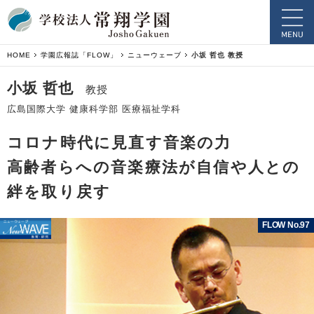
HOME
学園広報誌「FLOW」
ニューウェーブ
小坂 哲也 教授
小坂 哲也
教授
広島国際大学 健康科学部 医療福祉学科
コロナ時代に見直す音楽の力
高齢者らへの音楽療法が自信や人との
絆を取り戻す
FLOW No.97