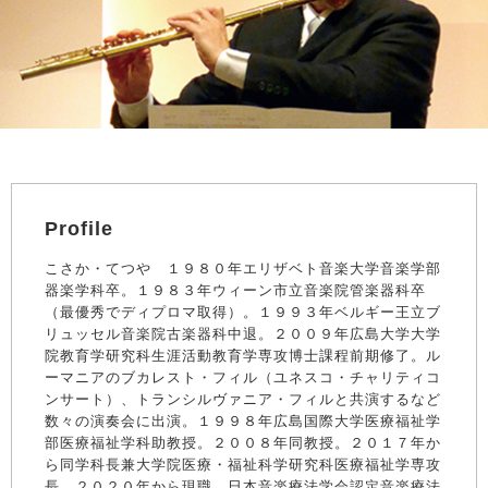
Profile
こさか・てつや １９８０年エリザベト音楽大学音楽学部
器楽学科卒。１９８３年ウィーン市立音楽院管楽器科卒
（最優秀でディプロマ取得）。１９９３年ベルギー王立ブ
リュッセル音楽院古楽器科中退。２００９年広島大学大学
院教育学研究科生涯活動教育学専攻博士課程前期修了。ル
ーマニアのブカレスト・フィル（ユネスコ・チャリティコ
ンサート）、トランシルヴァニア・フィルと共演するなど
数々の演奏会に出演。１９９８年広島国際大学医療福祉学
部医療福祉学科助教授。２００８年同教授。２０１７年か
ら同学科長兼大学院医療・福祉科学研究科医療福祉学専攻
長。２０２０年から現職。日本音楽療法学会認定音楽療法