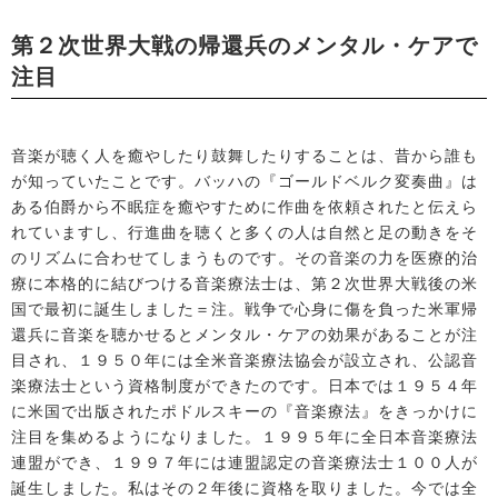
第２次世界大戦の帰還兵のメンタル・ケアで
注目
音楽が聴く人を癒やしたり鼓舞したりすることは、昔から誰も
が知っていたことです。バッハの『ゴールドベルク変奏曲』は
ある伯爵から不眠症を癒やすために作曲を依頼されたと伝えら
れていますし、行進曲を聴くと多くの人は自然と足の動きをそ
のリズムに合わせてしまうものです。その音楽の力を医療的治
療に本格的に結びつける音楽療法士は、第２次世界大戦後の米
国で最初に誕生しました＝注。戦争で心身に傷を負った米軍帰
還兵に音楽を聴かせるとメンタル・ケアの効果があることが注
目され、１９５０年には全米音楽療法協会が設立され、公認音
楽療法士という資格制度ができたのです。日本では１９５４年
に米国で出版されたポドルスキーの『音楽療法』をきっかけに
注目を集めるようになりました。１９９５年に全日本音楽療法
連盟ができ、１９９７年には連盟認定の音楽療法士１００人が
誕生しました。私はその２年後に資格を取りました。今では全