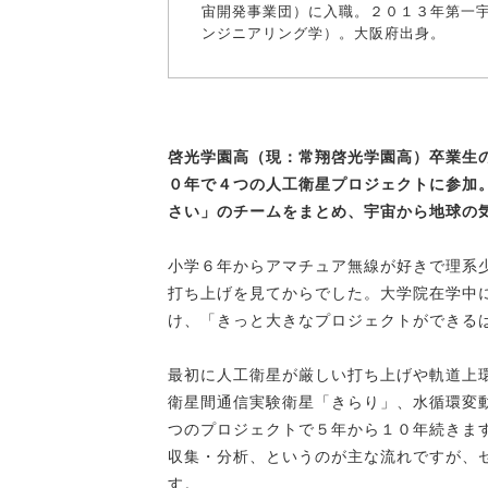
宙開発事業団）に入職。２０１３年第一
ンジニアリング学）。大阪府出身。
啓光学園高（現：常翔啓光学園高）卒業生
０年で４つの人工衛星プロジェクトに参加
さい」のチームをまとめ、宇宙から地球の
小学６年からアマチュア無線が好きで理系
打ち上げを見てからでした。大学院在学中
け、「きっと大きなプロジェクトができる
最初に人工衛星が厳しい打ち上げや軌道上
衛星間通信実験衛星「きらり」、水循環変
つのプロジェクトで５年から１０年続きま
収集・分析、というのが主な流れですが、
す。