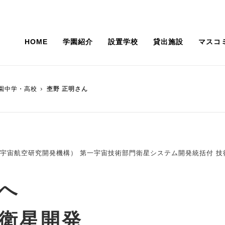
HOME
学園紹介
設置学校
貸出施設
マスコ
ジ
ー
J-Vision37
ニューウェーブ
園中学・高校
杢野 正明さん
100年史
活躍する卒業生
学校法人の組織・概要
研究最前線
関する基本方針
常翔」
ガバナンス・コード
グローバルボイス
況
事業計画・監事監査計画
 宇宙航空研究開発機構） 第一宇宙技術部門衛星システム開発統括付 技
学園設置各学校での撮影協力
へ
衛星開発