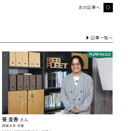
次の記事へ
記事一覧へ
FLOW No.112
笹 圭吾
さん
摂南大学 卒業