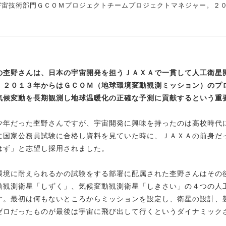
宇宙技術部門ＧＣＯＭプロジェクトチームプロジェクトマネジャー。２
の杢野さんは、日本の宇宙開発を担うＪＡＸＡで一貫して人工衛星
。２０１３年からはＧＣＯＭ（地球環境変動観測ミッション）
のプ
気候変動を長期観測し地球温暖化の
正確な予測に貢献するという重
少年だった杢野さんですが、宇宙開発に興味を持ったのは高校時代
に国家公務員試験に合格し資料を見ていた時に、ＪＡＸＡの前身だ
はず」と志望し採用されました。
環境に耐えられるかの試験をする部署に配属された杢野さんはその
動観測衛星「しずく」、気候変動観測衛星「しきさい」の４つの人
す。最初は何もないところからミッションを設定し、衛星の設計、
ゼロだったものが最後は宇宙に飛び出して行くというダイナミック