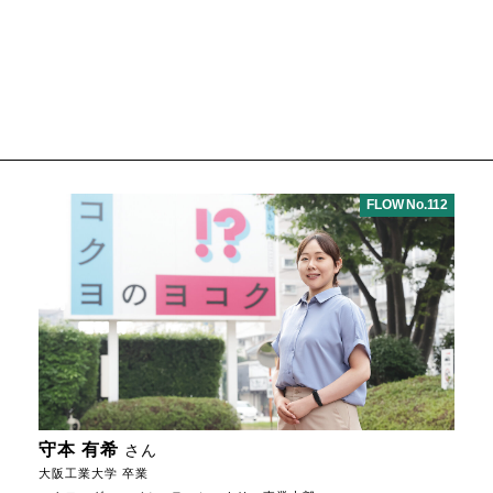
FLOW No.112
守本 有希
さん
大阪工業大学 卒業