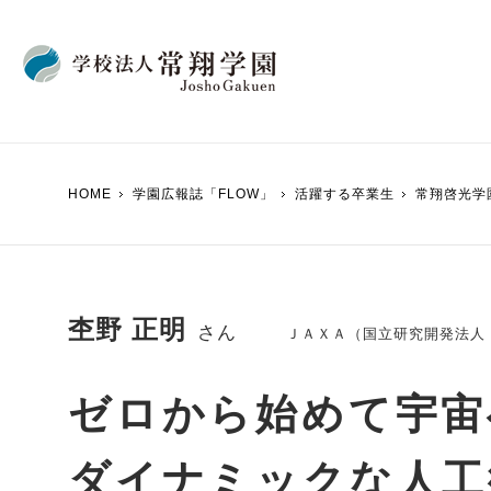
学園からのメッセー
FLOWバックナンバ
HOME
学園広報誌「FLOW」
活躍する卒業生
常翔啓光学
創設の経緯・沿革
VIVID CLUB
寄附行為
教えて先生
内部統制システムに
東京五輪 x 「Team
杢野 正明
事業報告書・財務状
さん
ＪＡＸＡ（国立研究開発法人
国際会館
（学生寮）
ゼロから始めて宇宙
ダイナミックな人工