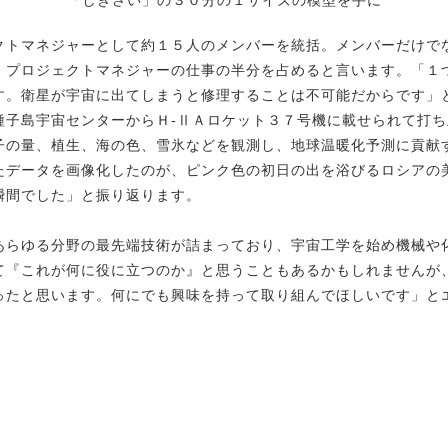
クトマネジャーとして約１５人のメンバーを統括。メンバーだけで
、プロジェクトマネジャーの仕事の半分を占めると言います。「１
す。衛星が宇宙に出てしまうと修理することは不可能だからです」
種子島宇宙センターからＨ-ⅡＡロケット３７号機に載せられて打
子の量、植生、海の色、雪氷などを観測し、地球温暖化予測に貢献
たデータを画像化したのが、ピンク色の初日の出を浴びるロシアの
瞬間でした」と振り返ります。
あらゆる分野の最先端技術が詰まっており、宇宙工学を始め機械や
て『これが何に役に立つのか』と思うこともあるかもしれませんが
ったと思います。何にでも興味を持って取り組んでほしいです」と