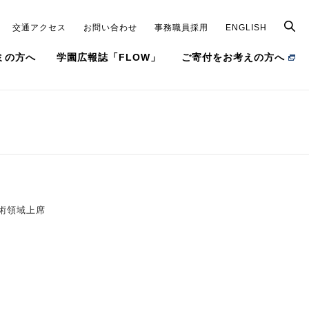
交通アクセス
お問い合わせ
事務職員採用
ENGLISH
ミの方へ
学園広報誌「FLOW」
ご寄付をお考えの方へ
建学の精神
キラリ＊Josho note
学園章／法人カラー
クロストーク
役員（理事・監事）、評議員
FLOW動画
学園本部等の組織
常翔100年❝モノ❞語り
学園案内
（デジタルパンフレット）
術領域上席
交通アクセス