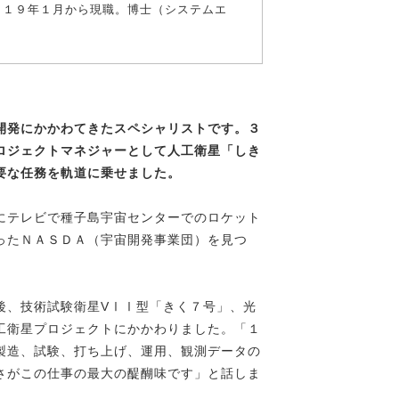
０１９年１月から現職。博士（システムエ
開発にかかわ
てきたスペシャリストです。３
ロジェクトマネジャーとして人工衛星「しき
要な任務を軌道に乗せました。
にテレビで種子島宇宙センターでのロケット
ったＮＡＳＤＡ（宇宙開発事業団）を見つ
後、技術試験衛星VⅠⅠ型「きく７号」、光
工衛星プロジェクトにかかわりました。「１
製造、試験、打ち上げ、運用、観測データの
さがこの仕事の最大の醍醐味です」と話しま