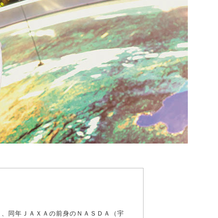
し、同年ＪＡＸＡの前身のＮＡＳＤＡ（宇