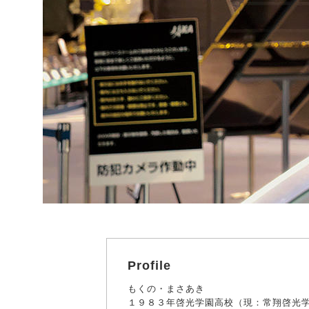
Profile
もくの・まさあき
１９８３年啓光学園高校（現：常翔啓光