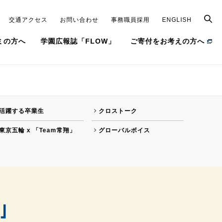
交通アクセス
お問い合わせ
事務職員採用
ENGLISH
ミの方へ
学園広報誌「FLOW」
ご寄付をお考えの方へ
建学の精神
キラリ＊Josho note
学園章／法人カラー
クロストーク
活躍する卒業生
クロストーク
役員（理事・監事）、評議員
FLOW動画
東京五輪 x 「Team常翔」
グローバルボイス
学園本部等の組織
常翔100年❝モノ❞語り
学園案内
（デジタルパンフレット）
交通アクセス