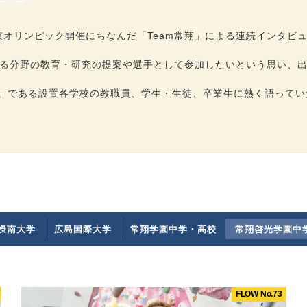
東京オリンピック開催にちなんだ「Team常翔」による連続インタビ
る分野の教育・研究の提案や選手として参加したいという思い、
翔」である設置各学校の教職員、学生・生徒、卒業生に熱く語って
摂南大学
広島国際大学
常翔学園中学・高校
常翔啓光学園中
FLOW No.73