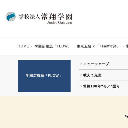
HOME
学園広報誌「FLOW」
東京五輪 x 「Team常翔」
学園からのメッセー
FLOWバックナンバ
創設の経緯・沿革
VIVID CLUB
ニューウェーブ
寄附行為
教えて先生
教えて先生
学園広報誌「FLOW」
内部統制システムに
東京五輪 x 「Team
事業報告書・財務状
常翔100年❝モノ❞語り
国際会館
（学生寮）