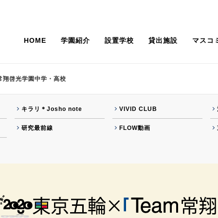
HOME
学園紹介
設置学校
貸出施設
マスコ
常翔啓光学園中学・高校
ジ
ー
J-Vision37
ニューウェーブ
100年史
活躍する卒業生
キラリ＊Josho note
VIVID CLUB
学校法人の組織・概要
研究最前線
研究最前線
FLOW動画
関する基本方針
常翔」
ガバナンス・コード
グローバルボイス
況
事業計画・監事監査計画
学園設置各学校での撮影協力