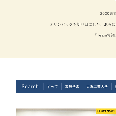
2020
オリンピックを切り口にした、あらゆ
「Team常
すべて
常翔学園
大阪工業大学
FLOW No.81