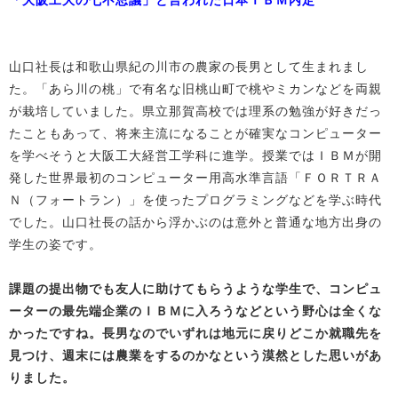
「大阪工大の七不思議」と言われた日本ＩＢＭ内定
山口社長は和歌山県紀の川市の農家の長男として生まれまし
た。「あら川の桃」で有名な旧桃山町で桃やミカンなどを両親
が栽培していました。県立那賀高校では理系の勉強が好きだっ
たこともあって、将来主流になることが確実なコンピューター
を学べそうと大阪工大経営工学科に進学。授業ではＩＢＭが開
発した世界最初のコンピューター用高水準言語「ＦＯＲＴＲＡ
Ｎ（フォートラン）」を使ったプログラミングなどを学ぶ時代
でした。山口社長の話から浮かぶのは意外と普通な地方出身の
学生の姿です。
課題の提出物でも友人に助けてもらうような学生で、コンピュ
ーターの最先端企業のＩＢＭに入ろうなどという野心は全くな
かったですね。長男なのでいずれは地元に戻りどこか就職先を
見つけ、週末には農業をするのかなという漠然とした思いがあ
りました。