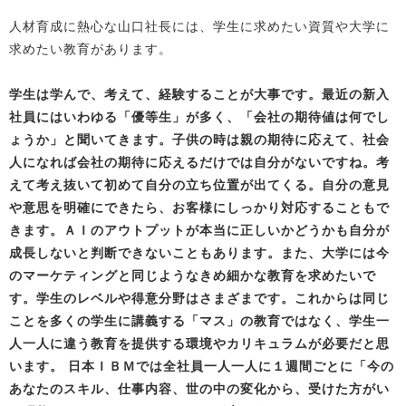
人材育成に熱心な山口社長には、学生に求めたい資質や大学に
求めたい教育があります。
学生は学んで、考えて、経験することが大事です。最近の新入
社員にはいわゆる「優等生」が多く、「会社の期待値は何でし
ょうか」と聞いてきます。子供の時は親の期待に応えて、社会
人になれば会社の期待に応えるだけでは自分がないですね。考
えて考え抜いて初めて自分の立ち位置が出てくる。自分の意見
や意思を明確にできたら、お客様にしっかり対応することもで
きます。ＡＩのアウトプットが本当に正しいかどうかも自分が
成長しないと判断できないこともあります。また、大学には今
のマーケティングと同じようなきめ細かな教育を求めたいで
す。学生のレベルや得意分野はさまざまです。これからは同じ
ことを多くの学生に講義する「マス」の教育ではなく、学生一
人一人に違う教育を提供する環境やカリキュラムが必要だと思
います。 日本ＩＢＭでは全社員一人一人に１週間ごとに「今の
あなたのスキル、仕事内容、世の中の変化から、受けた方がい