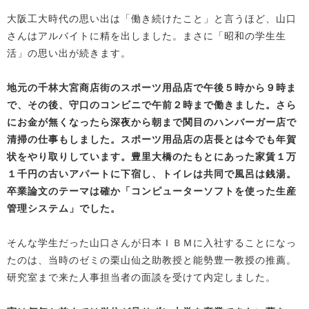
大阪工大時代の思い出は「働き続けたこと」と言うほど、山口
さんはアルバイトに精を出しました。まさに「昭和の学生生
活」の思い出が続きます。
地元の千林大宮商店街のスポーツ用品店で午後５時から９時ま
で、その後、守口のコンビニで午前２時まで働きました。さら
にお金が無くなったら深夜から朝まで関目のハンバーガー店で
清掃の仕事もしました。スポーツ用品店の店長とは今でも年賀
状をやり取りしています。豊里大橋のたもとにあった家賃１万
１千円の古いアパートに下宿し、トイレは共同で風呂は銭湯。
卒業論文のテーマは確か「コンピューターソフトを使った生産
管理システム」でした。
そんな学生だった山口さんが日本ＩＢＭに入社することになっ
たのは、当時のゼミの栗山仙之助教授と能勢豊一教授の推薦。
研究室まで来た人事担当者の面談を受けて内定しました。