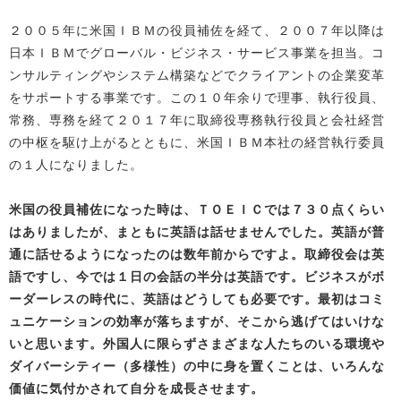
２００５年に米国ＩＢＭの役員補佐を経て、２００７年以降は
日本ＩＢＭでグローバル・ビジネス・サービス事業を担当。コ
ンサルティングやシステム構築などでクライアントの企業変革
をサポートする事業です。この１０年余りで理事、執行役員、
常務、専務を経て２０１７年に取締役専務執行役員と会社経営
の中枢を駆け上がるとともに、米国ＩＢＭ本社の経営執行委員
の１人になりました。
米国の役員補佐になった時は、ＴＯＥＩＣでは７３０点くらい
はありましたが、まともに英語は話せませんでした。英語が普
通に話せるようになったのは数年前からですよ。取締役会は英
語ですし、今では１日の会話の半分は英語です。ビジネスがボ
ーダーレスの時代に、英語はどうしても必要です。最初はコミ
ュニケーションの効率が落ちますが、そこから逃げてはいけな
いと思います。外国人に限らずさまざまな人たちのいる環境や
ダイバーシティー（多様性）の中に身を置くことは、いろんな
価値に気付かされて自分を成長させます。