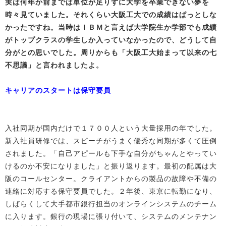
実は何年か前までは単位が足りずに大学を卒業できない夢を
時々見ていました。それくらい大阪工大での成績はぱっとしな
かったですね。当時はＩＢＭと言えば大学院生か学部でも成績
がトップクラスの学生しか入っていなかったので、どうして自
分がとの思いでした。周りからも「大阪工大始まって以来の七
不思議」と言われましたよ。
キャリアのスタートは保守要員
入社同期が国内だけで１７００人という大量採用の年でした。
新入社員研修では、スピーチがうまく優秀な同期が多くて圧倒
されました。「自己アピールも下手な自分がちゃんとやってい
けるのか不安になりました」と振り返ります。最初の配属は大
阪のコールセンター。クライアントからの製品の故障や不備の
連絡に対応する保守要員でした。２年後、東京に転勤になり、
しばらくして大手都市銀行担当のオンラインシステムのチーム
に入ります。銀行の現場に張り付いて、システムのメンテナン