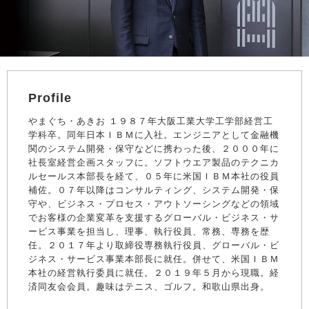
Profile
やまぐち・あきお １９８７年大阪工業大学工学部経営工
学科卒。同年日本ＩＢＭに入社。エンジニアとして金融機
関のシステム開発・保守などに携わった後、２０００年に
社長室経営企画スタッフに。ソフトウエア製品のテクニカ
ルセールス本部長を経て、０５年に米国ＩＢＭ本社の役員
補佐。０７年以降はコンサルティング、システム開発・保
守や、ビジネス・プロセス・アウトソーシングなどの領域
でお客様の企業変革を支援するグローバル・ビジネス・サ
ービス事業を担当し、理事、執行役員、常務、専務を歴
任。２０１７年より取締役専務執行役員、グローバル・ビ
ジネス・サービス事業本部長に就任。併せて、米国ＩＢＭ
本社の経営執行委員に就任。２０１９年５月から現職。経
済同友会会員。趣味はテニス、ゴルフ。和歌山県出身。