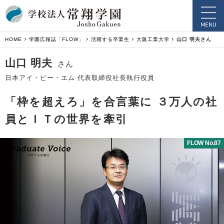
HOME
学園広報誌「FLOW」
活躍する卒業生
大阪工業大学
山口 明夫さん
山口 明夫
さん
日本アイ・ビー・エム 代表取締役社長執行役員
「枠を超えろ」を合言葉に ３万人の社
員とＩＴの世界を牽引
FLOW No.87