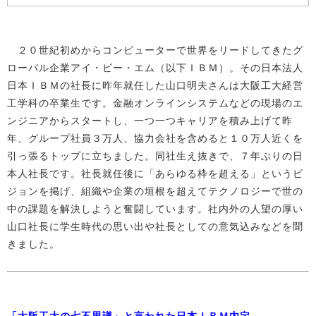
２０世紀初めからコンピューターで世界をリードしてきたグ
ローバル企業アイ・ビー・エム（以下ＩＢＭ）。その日本法人
日本ＩＢＭの社長に昨年就任した山口明夫さんは大阪工大経営
工学科の卒業生です。金融オンラインシステムなどの現場のエ
ンジニアからスタートし、一つ一つキャリアを積み上げて昨
年、グループ社員３万人、協力会社を含めると１０万人近くを
引っ張るトップに立ちました。同社生え抜きで、７年ぶりの日
本人社長です。社長就任後に「あらゆる枠を超える」というビ
ジョンを掲げ、組織や企業の垣根を超えてテクノロジーで世の
中の課題を解決しようと奮闘しています。社内外の人望の厚い
山口社長に学生時代の思い出や社長としての意気込みなどを聞
きました。