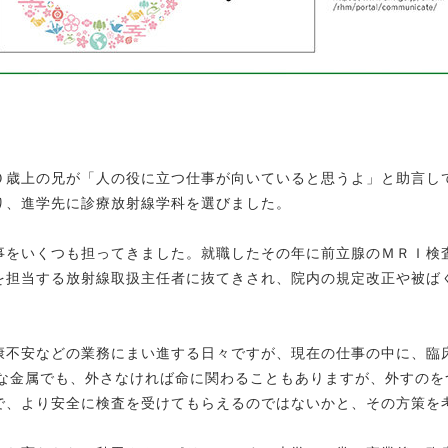
０歳上の兄が「人の役に立つ仕事が向いていると思うよ」と助言し
り、進学先に診療放射線学科を選びました。
事をいくつも担ってきました。就職したその年に前立腺のＭＲＩ検
を担当する放射線取扱主任者に抜てきされ、院内の規定改正や被ば
康不安などの業務にまい進する日々ですが、現在の仕事の中に、臨
さな金属でも、外さなければ命に関わることもありますが、外すの
で、より安全に検査を受けてもらえるのではないかと、その方策を