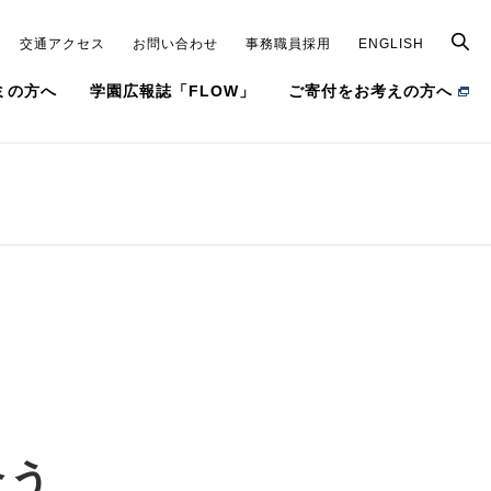
交通アクセス
お問い合わせ
事務職員採用
ENGLISH
ミの方へ
学園広報誌「FLOW」
ご寄付をお考えの方へ
建学の精神
キラリ＊Josho note
学園章／法人カラー
クロストーク
役員（理事・監事）、評議員
FLOW動画
学園本部等の組織
常翔100年❝モノ❞語り
学園案内
（デジタルパンフレット）
交通アクセス
合う