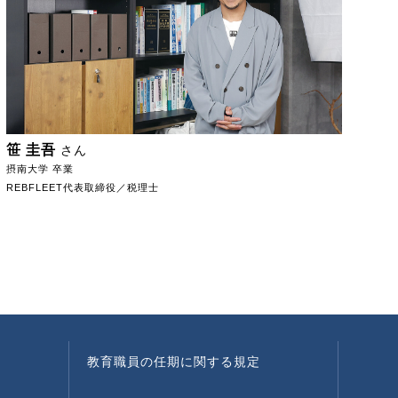
笹 圭吾
さん
摂南大学 卒業
REBFLEET代表取締役／税理士
教育職員の任期に関する規定