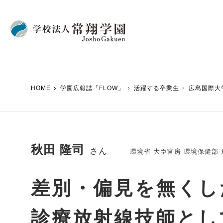
学園からのメッセー
FLOWバックナンバ
HOME
学園広報誌「FLOW」
活躍する卒業生
広島国際大
創設の経緯・沿革
VIVID CLUB
寄附行為
教えて先生
内部統制システムに
東京五輪 x 「Team
秋田 隆司
事業報告書・財務状
さん
環境省 大臣官房 環境保健部
国際会館
（学生寮）
差別・偏見を無く
診療放射線技師とし