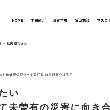
HOME
学園紹介
設置学校
貸出施設
マスコ
ジ
ー
J-Vision37
ニューウェーブ
学
秋田 隆司さん
100年史
活躍する卒業生
学校法人の組織・概要
研究最前線
関する基本方針
常翔」
ガバナンス・コード
グローバルボイス
況
事業計画・監事監査計画
 放射線健康管理担当参事官室 健康影響分析係長
学園設置各学校での撮影協力
したい
て未曽有の災害に向き