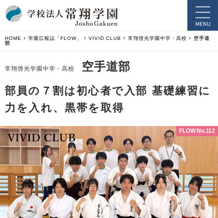
HOME
学園広報誌「FLOW」
VIVID CLUB
常翔啓光学園中学・高校
空手道
部
空手道部
常翔啓光学園中学・高校
部員の７割は初心者で入部 基礎練習に
力を入れ、黒帯を取得
FLOW No.112