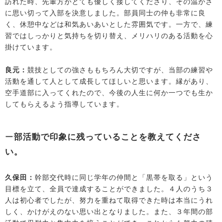
訪れた時、先輩方がとても優しく接してくださり、その温かさ
に思い切って入部を決意しました。部員同士の仲も非常に良
く、休憩中などは和気あいあいとした雰囲気です。一方で、練
習ではしっかりと気持ちを切り替え、メリハリのある活動を心
掛けています。
良元：
競技としての強さももちろん大切ですが、当部の練習や
活動を通して人として成長してほしいと思います。縁があり、
空手道部に入ってくれたので、今後の人生に何か一つでも生か
してもらえるよう指導しています。
ー
部活動で印象に残っていることを教えてくださ
い。
久保田：
幹部交代時に同じ学年の仲間と「黒帯を取る」という
目標を立て、全員で達成することができました。４人のうち３
人は初心者でしたが、努力を重ねて取得できた時は本当にうれ
しく、かけがえのない思い出となりました。また、３年間の部