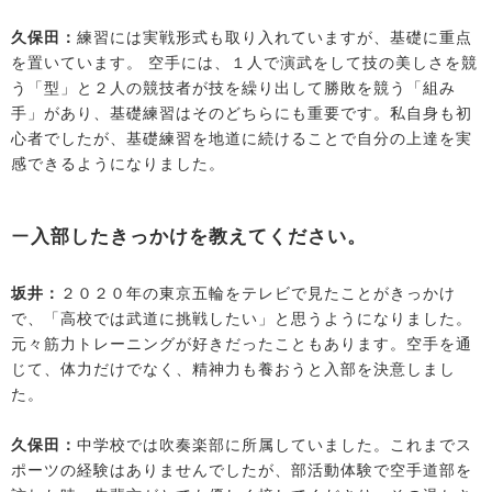
久保田：
練習には実戦形式も取り入れていますが、基礎に重点
を置いています。 空手には、１人で演武をして技の美しさを競
う「型」と２人の競技者が技を繰り出して勝敗を競う「組み
手」があり、基礎練習はそのどちらにも重要です。私自身も初
心者でしたが、基礎練習を地道に続けることで自分の上達を実
感できるようになりました。
ー
入部したきっかけを教えてください。
坂井：
２０２０年の東京五輪をテレビで見たことがきっかけ
で、「高校では武道に挑戦したい」と思うようになりました。
元々筋力トレーニングが好きだったこともあります。空手を通
じて、体力だけでなく、精神力も養おうと入部を決意しまし
た。
久保田：
中学校では吹奏楽部に所属していました。これまでス
ポーツの経験はありませんでしたが、部活動体験で空手道部を