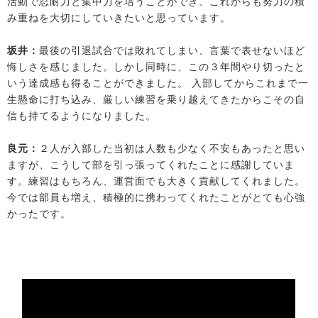
活動で忍耐力と集中力を培うことができ、これからも努力の積
み重ねを大切にしていきたいと思っています。
坂井：
最後の引退試合では敗れてしまい、言葉で表せないほど
悔しさを感じました。しかし同時に、この３年間やり切ったと
いう達成感も得ることができました。 入部してからこれまで一
生懸命に打ち込み、厳しい練習を乗り越えてきたからこその自
信も持てるようになりました。
良元：
２人が入部した当初は人数も少なく不安もあったと思い
ますが、こうして部を引っ張ってくれたことに感謝していま
す。練習はもちろん、運営面でも大きく貢献してくれました。
今では部員も増え、積極的に携わってくれたことがとても心強
かったです。