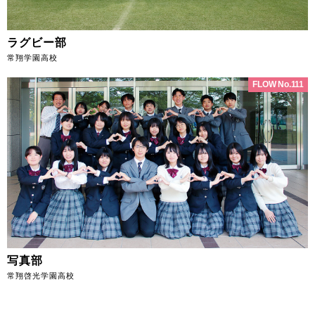
ラグビー部
常翔学園高校
FLOW No.111
写真部
常翔啓光学園高校