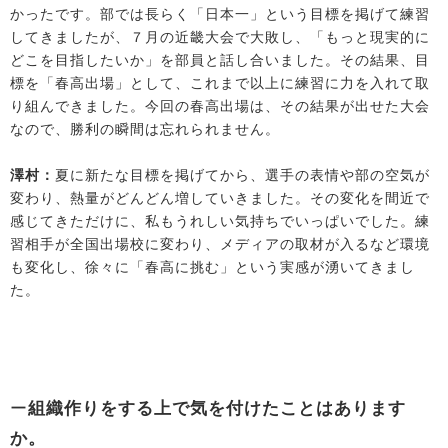
かったです。部では長らく「日本一」という目標を掲げて練習
してきましたが、７月の近畿大会で大敗し、「もっと現実的に
どこを目指したいか」を部員と話し合いました。その結果、目
標を「春高出場」として、これまで以上に練習に力を入れて取
り組んできました。今回の春高出場は、その結果が出せた大会
なので、勝利の瞬間は忘れられません。
澤村：
夏に新たな目標を掲げてから、選手の表情や部の空気が
変わり、熱量がどんどん増していきました。その変化を間近で
感じてきただけに、私もうれしい気持ちでいっぱいでした。練
習相手が全国出場校に変わり、メディアの取材が入るなど環境
も変化し、徐々に「春高に挑む」という実感が湧いてきまし
た。
ー
組織作りをする上で気を付けたことはあります
か。