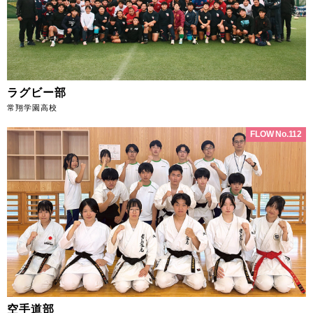
ラグビー部
常翔学園高校
FLOW No.112
空手道部