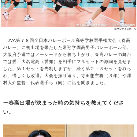
JVA第７８回全日本バレーボール高等学校選手権大会（春高
バレー）に初出場を果たした常翔学園高男子バレーボール部。
大阪府予選ではノーシードから勝ち上がり、春高バレーの舞台
では愛工大名電高（愛知）を相手にフルセットの激闘を見せま
した。第１セットを先制しますが、続く第２・３セットを取ら
れ、惜しくも敗退。大会を振り返り、寺田想主将（３年）や澤
村大介監督、代表選手ら（同）に話を聞きました。
ー
春高出場が決まった時の気持ちを教えてくださ
い。