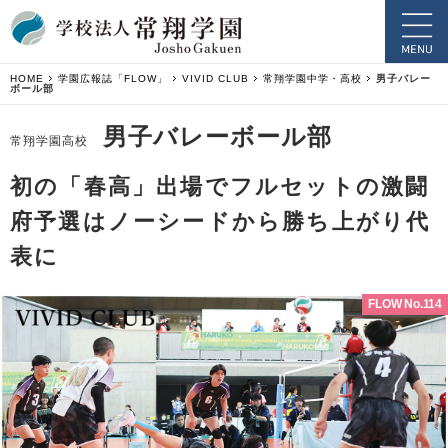
HOME
学園広報誌「FLOW」
VIVID CLUB
常翔学園中学・高校
男子バレー
ボール部
男子バレーボール部
常翔学園高校
初の「春高」出場でフルセットの激闘
府予選はノーシードから勝ち上がり代
表に
FLOW No.114