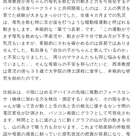
西准教授が赤ちゃんの母乳を飲む舌の動きと力を可視化するデ
バイスを住友ベークライトと共同開発したのは、２人の男児を
育てた経験が大きなきっかけでした。生後４カ月までの乳児
は、母乳を飲む時に舌が波を打つような蠕動様運動と呼ばれる
動きをします。本能的な「吸てつ反射」です。「この運動がで
きず母乳を飲めない早産児や、動きが不十分で飲み方が下手な
乳児もいますが、客観的にそれを確かめるのは容易ではありま
せんでした。私自身も『自分の子がちゃんと飲んでいるのか』
と不安になりましたし、周りのママさんたちも同じ悩みを抱え
ていました」。そんな母親らの不安を和らげたいと、西准教授
は育児の傍ら３５歳で大学院の博士課程に進学し、本格的な研
究を始めたのです。
仕組みは、小指にはめるデバイスの先端に複数のフォースセン
サ（物体に加わる力を検出・測定する）があり、その指を赤ち
ゃんが吸って舌が動くと舌の先と舌の根元に接するセンサ間の
電圧変化が計測され、パソコン画面にグラフとして可視化され
ます。時間とともに波のように動くグラフの山が舌の動きを示
し、山の高さで吸う力も分かります。これまで助産師の外観視
認や母親の感覚に頼っていた授乳状況の把握が容易になり、母