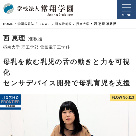
HOME
学園広報誌「FLOW」
研究最前線
摂南大学
西 恵理 准教授
西 恵理
准教授
摂南大学 理工学部 電気電子工学科
母乳を飲む乳児の舌の動きと力を可視
化
センサデバイス開発で母乳育児を支援
FLOW No.113