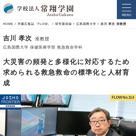
HOME
学園広報誌「FLOW」
研究最前線
広島国際大学
吉川 孝次 准教授
吉川 孝次
准教授
広島国際大学 保健医療学部 救急救命学科
大災害の頻発と多様化に対応するため
求められる救急救命の標準化と人材育
成
FLOW No.114