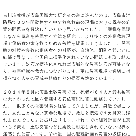
吉川准教授が広島国際大で研究者の道に進んだのは、広島市消
防局で３３年間勤務する中で救急救命の現場における既存の処
置の問題点を解決したいという思いからでした。「頸椎を保護
しながら気道を確保する方法を研究し、より多くの外傷救急現
場で傷病者の命を救うため改善策を提案してきました」。災害
時の対策や多数の傷病者への対応が、自治体、消防本部ごとに
細部で異なり、全国的に標準化されていない問題にも取り組ん
でいます。対応が標準化されれば広域的な災害対応が可能とな
り、被害軽減や救命につながります。更に災害現場で適切に指
揮を執る人材の育成や組織作りの提案も進めています。
２０１４年８月の広島土砂災害では、死者が６４人と最も被害
の大きかった地区を管轄する安佐南消防署に勤務していまし
た。「数多くの災害現場を経験してきましたが、身近で起こっ
た、見たこともない悲惨な現場で、救助と捜索で１カ月家に帰
れませんでした」と振り返ります。それまでの避難計画が地震
中心で豪雨・土砂災害などに柔軟に対応しきれていない限界を
痛感したと言います。その後、国の避難計画も災害の多様化に