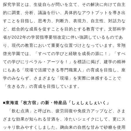
探究学習とは、生徒自らが問いを立て、その解決に向けて自主
的に調査、分析、議論を行い、具体的なアウトプットを導き出
すことを目指し、思考力、判断力、表現力、自主性、対話力な
ど、総合的な成長を促すことを目的とする教育です。文部科学
省が
2022
年の学習指導要領改定に伴い強調しているものであ
り、現代の教育において重要な位置づけとなっています。常翔
啓光学園では、「すべての学びと経験を成長の源に！」「すべ
ての学びにリベラル・アーツを！」を標語に掲げ、建学の精神
にもある「現場で活躍できる専門職業人」の育成を目指し、座
学のみならず、さまざまな「現場」を実際に体感することで
「生きる力」の育成を目指しています。
■
東海道「枚方宿」の新・特産品「しぇしぇしぇいく」
「飲む点滴」と呼ばれ、疲労回復や免疫力アップなど、さま
ざまな効果が知られる甘酒を、冷たいシェイクにして、更にス
ッキリ飲みやすくしました。麹由来の自然な甘みで砂糖を使用