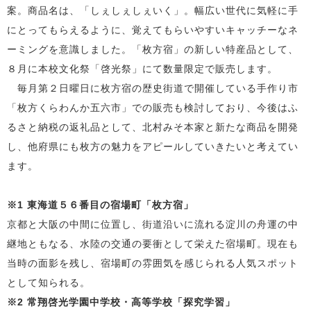
案。商品名は、「しぇしぇしぇいく」。幅広い世代に気軽に手
にとってもらえるように、覚えてもらいやすいキャッチーなネ
ーミングを意識しました。「枚方宿」の新しい特産品として、
８月に本校文化祭「啓光祭」にて数量限定で販売します。
毎月第２日曜日に枚方宿の歴史街道で開催している手作り市
「枚方くらわんか五六市」での販売も検討しており、今後はふ
るさと納税の返礼品として、北村みそ本家と新たな商品を開発
し、他府県にも枚方の魅力をアピールしていきたいと考えてい
ます。
※
1
東海道５６番目の宿場町「枚方宿」
京都と大阪の中間に位置し、街道沿いに流れる淀川の舟運の中
継地ともなる、水陸の交通の要衝として栄えた宿場町。現在も
当時の面影を残し、宿場町の雰囲気を感じられる人気スポット
として知られる。
※
2
常翔啓光学園中学校・高等学校「探究学習」