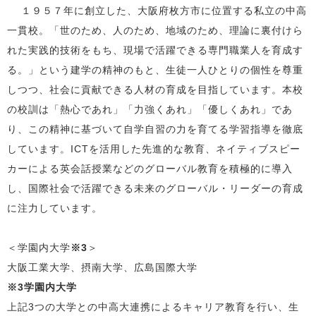
１９５７年に創立した、大阪府枚方市に位置する私立の中高
一貫校。「世のため、人のため、地域のため、理論に裏付けら
れた実践的技術をもち、現場で活躍できる専門職業人を育成す
る。」という建学の精神のもと、生徒一人ひとりの個性を尊重
しつつ、社会に貢献できる人材の育成を目指しています。本校
の校訓は「熱心であれ」「力強くあれ」「優しくあれ」であ
り、この精神に基づいて自学自習の力を育てる学習指導を徹底
しています。
ICT
を活用した先進的な教育、ネイティブスピー
カーによる英会話授業などのグローバル教育を積極的に導入
し、国際社会で活躍できる未来のグローバル・リーダーの育成
に注力しています。
＜学園内大学
※
3
＞
大阪工業大学、摂南大学、広島国際大学
※
3
学園内大学
上記
3
つの大学との中高大連携によるキャリア教育を行い、生