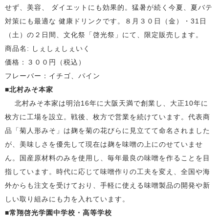
せず、美容、 ダイエットにも効果的。猛暑が続く今夏、夏バテ
対策にも最適な 健康ドリンクです。８月３０日（金）・
31
日
（土）の２日間、文化祭「啓光祭」にて、限定販売します。
商品名
:
しぇしぇしぇいく
価格：３００円（税込）
フレーバー：イチゴ、パイン
■北村みそ本家
北村みそ本家は明治
16
年に大阪天満で創業し、大正
10
年に
枚方に工場を設立。戦後、枚方で営業を続けています。代表商
品「菊人形みそ」は麹を菊の花びらに見立てて命名されました
が、美味しさを優先して現在は麹を味噌の上にのせていませ
ん。国産原材料のみを使用し、毎年最良の味噌を作ることを目
指しています。時代に応じて味噌作りの工夫を変え、全国や海
外からも注文を受けており、手軽に使える味噌製品の開発や新
しい取り組みにも力を入れています。
■常翔啓光学園中学校・高等学校