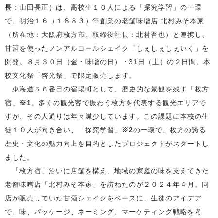
長：山田長正）は、高校生１０人による「探究学習」の一環
で、明治１６（１８８３）年創業の老舗味噌店 北村みそ本家
（所在地：大阪府枚方市、取締役社長：北村晋也）と連携し、
甘酒を使ったノンアルコールシェイク「しぇしぇしぇいく」を
開発。８月３０日（金・味噌の日）・
31
日（土）の２日間、本
校文化祭「啓光祭」で限定販売します。
東海道５６番目の宿場町として、歴史的な景観を残す「枚方
宿」
※
1
。多くの観光客で賑わう枚方を代表する観光エリアで
すが、その人通りは年々減少しています。この課題に本校の生
徒１０人が向き合い、「探究学習」
※
2
の一環で、枚方の誇る
歴史・文化の魅力向上を目的としたプロジェクトがスタートし
ました。
「枚方宿」沿いに店舗を構え、地域の家庭の味を支えてきた
老舗味噌店「北村みそ本家」を訪ねたのが２０２４年４月。同
店が販売していた甘酒シェイクをベースに、生徒のアイデア
で、味、パッケージ、ネーミング、マーケティング戦略を考