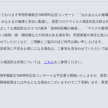
予定しております常翔学園創立100周年記念コンサート「『おかあさんの被
」は、みなさまの健康と安全に配慮し、新型コロナウイルス感染症拡大防止
ましても感染防止の３つの基本「身体的距離の確保」、「マスクの着用
い(発熱・咳・咽頭痛などの症状がある場合等)、同居家族や身近な知
せていただくなど、ご理解とご協力のほど何卒お願い申し上げます。
染状況に不安をお感じになる場合は、ご参加を見合わせていただいて結
ス感染防止対策については、
こちら
をご参照ください。
の常翔学園創立100周年記念コンサートは予定通り開催いたしますが、新
開催延期または中止となる場合がございますのでご了承願います。変更