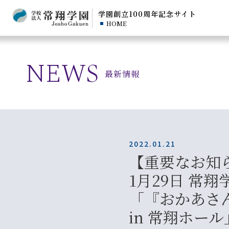
学園創立100周年
記念サイト
HOME
NEWS
最新情報
2022.01.21
【重要なお知
1月29日 常
「『おかあさ
in 常翔ホー